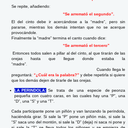
Se repite, añadiendo:
“Se arremató el segundo”.
El del cinto debe ir acercándose a la “madre”, pero sin
pararse, mientras los demás intentan que no se acerque
provocándole.
Finalmente la “madre” termina el canto cuando dice:
“Se arremató el tercero”
Entonces todos salen a pillar al del cinto, al que tirarán de las
orejas hasta que llegue donde estaba la
“madre”.
Cuando llega le
preguntará:
“¿Cuál era la palabra?”
y debe repetirla si quiere
que los demás dejen de tirarle de las orejas.
LA PERINDOLA:
Se trata de una especie de peonza
pequeña con cuatro caras, en las cuales hay una “P”, una
“D”, una “S” y una “T”.
Cada participante pone un piñón y van lanzando la perindola,
haciéndola girar. Si sale la “P” pone un piñón más, si sale la
“S” saca uno del montón, si sale la “D” (deja) ni saca ni pone y
si sale la “T” se lleva todos los piñones y se empieza de