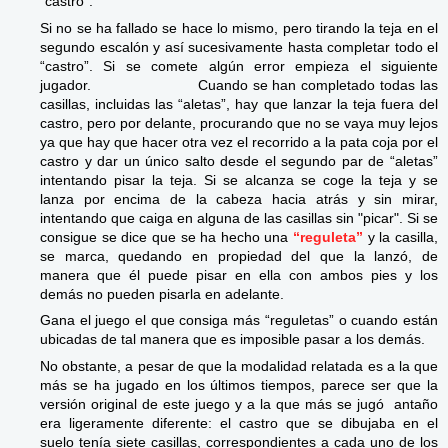
“castro”.
Si no se ha fallado se hace lo mismo, pero tirando la teja en el
segundo escalón y así sucesivamente hasta completar todo el
“castro”. Si se comete algún error empieza el siguiente
jugador. Cuando se han completado todas las
casillas, incluidas las “aletas”, hay que lanzar la teja fuera del
castro, pero por delante, procurando que no se vaya muy lejos
ya que hay que hacer otra vez el recorrido a la pata coja por el
castro y dar un único salto desde el segundo par de “aletas”
intentando pisar la teja. Si se alcanza se coge la teja y se
lanza por encima de la cabeza hacia atrás y sin mirar,
intentando que caiga en alguna de las casillas sin "picar". Si se
consigue se dice que se ha hecho una
“reguleta”
y la casilla,
se marca, quedando en propiedad del que la lanzó, de
manera que él puede pisar en ella con ambos pies y los
demás no pueden pisarla en adelante.
Gana el juego el que consiga más “reguletas” o cuando están
ubicadas de tal manera que es imposible pasar a los demás.
No obstante, a pesar de que la modalidad relatada es a la que
más se ha jugado en los últimos tiempos, parece ser que la
versión original de este juego y a la que más se jugó antaño
era ligeramente diferente: el castro que se dibujaba en el
suelo tenía siete casillas, correspondientes a cada uno de los