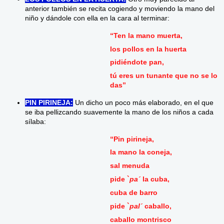
anterior también se recita cogiendo y moviendo la mano del
niño y dándole con ella en la cara al terminar:
“Ten la mano muerta,
los pollos en la huerta
pidiéndote pan,
tú eres un tunante que no se lo
das”
PIN PIRINEJA:
Un dicho un poco más elaborado, en el que
se iba pellizcando suavemente la mano de los niños a cada
sílaba:
“Pin pirineja,
la mano la coneja,
sal menuda
pide `
pa´
la cuba,
cuba de barro
pide `
pal´
caballo,
caballo montrisco