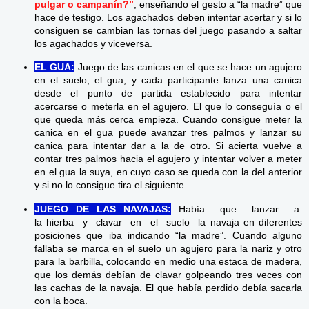
pulgar o campanín?”
, enseñando el gesto a “la madre” que
hace de testigo. Los agachados deben intentar acertar y si lo
consiguen se cambian las tornas del juego pasando a saltar
los agachados y viceversa.
EL GUA:
Juego de las canicas en el que se hace un agujero
en el suelo, el gua, y cada participante lanza una canica
desde el punto de partida establecido para intentar
acercarse o meterla en el agujero. El que lo conseguía o el
que queda más cerca empieza. Cuando consigue meter la
canica en el gua puede avanzar tres palmos y lanzar su
canica para intentar dar a la de otro. Si acierta vuelve a
contar tres palmos hacia el agujero y intentar volver a meter
en el gua la suya, en cuyo caso se queda con la del anterior
y si no lo consigue tira el siguiente.
JUEGO DE LAS NAVAJAS:
Había que lanzar a
la hierba y clavar en el suelo la navaja en diferentes
posiciones que iba indicando “la madre”. Cuando alguno
fallaba se marca en el suelo un agujero para la nariz y otro
para la barbilla, colocando en medio una estaca de madera,
que los demás debían de clavar golpeando tres veces con
las cachas de la navaja. El que había perdido debía sacarla
con la boca.