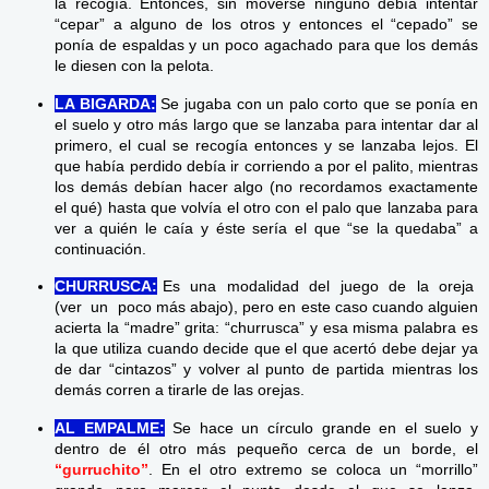
la recogía. Entonces, sin moverse ninguno debía intentar
“cepar” a alguno de los otros y entonces el “cepado” se
ponía de espaldas y un poco agachado para que los demás
le diesen con la pelota.
LA BIGARDA:
Se jugaba con un palo corto que se ponía en
el suelo y otro más largo que se lanzaba para intentar dar al
primero, el cual se recogía entonces y se lanzaba lejos. El
que había perdido debía ir corriendo a por el palito, mientras
los demás debían hacer algo (no recordamos exactamente
el qué) hasta que volvía el otro con el palo que lanzaba para
ver a quién le caía y éste sería el que “se la quedaba” a
continuación.
CHURRUSCA:
Es una modalidad del juego de la oreja
(ver un poco más abajo), pero en este caso cuando alguien
acierta la “madre” grita: “churrusca” y esa misma palabra es
la que utiliza cuando decide que el que acertó debe dejar ya
de dar “cintazos” y volver al punto de partida mientras los
demás corren a tirarle de las orejas.
AL EMPALME:
Se hace un círculo grande en el suelo y
dentro de él otro más pequeño cerca de un borde, el
“gurruchito”
. En el otro extremo se coloca un “morrillo”