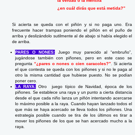
la verdad o la mentira
¿en cuál dirás que está metida?”
Si acierta se queda con el piñón y si no paga uno. Era
frecuente hacer trampas poniendo el piñón en el puño de
arriba y deslizándolo sutilmente al de abajo si había elegido el
de arriba.
PARES O NONES:
Juego muy parecido al “embruño”,
jugándose también con piñones, pero en este caso se
pregunta
“¿pares o nones o cien caracoles?”
. Si acierta
el que contesta se queda con los piñones y si no le paga al
otro la misma cantidad que hubiese puesto. No se podían
poner cero.
LA RAYA:
Otro juego típico de Navidad, época de los
piñones. Se establece una raya y un punto a cierta distancia
desde el que cada niño lanza un piñón intentando acercarse
lo máximo posible a la raya. Cuando hayan lanzado todos el
que más se haya acercado se lleva todos los piñones. Una
estrategia posible cuando se tira de los últimos es tirar a
mover los piñones de los que se han acercado mucho a la
raya.