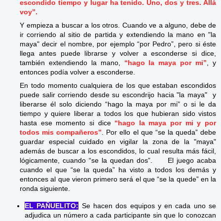
escondido tiempo y lugar ha tenido. Uno, dos y tres. Allá
voy”.
Y empieza a buscar a los otros. Cuando ve a alguno, debe de
ir corriendo al sitio de partida y extendiendo la mano en "la
maya" decir el nombre, por ejemplo “por Pedro”, pero si éste
llega antes puede librarse y volver a esconderse si dice,
también extendiendo la mano,
“hago la maya por mi”
, y
entonces podía volver a esconderse.
En todo momento cualquiera de los que estaban escondidos
puede salir corriendo desde su escondrijo hacia "la maya" y
liberarse él solo diciendo “hago la maya por mi” o si le da
tiempo y quiere liberar a todos los que hubieran sido vistos
hasta ese momento si dice
“hago la maya por mi y por
todos mis compañeros”
. Por ello el que “se la queda” debe
guardar especial cuidado en vigilar la zona de la "maya"
además de buscar a los escondidos, lo cual resulta más fácil,
lógicamente, cuando “se la quedan dos”. El juego acaba
cuando el que “se la queda” ha visto a todos los demás y
entonces al que vieron primero será el que “se la quede” en la
ronda siguiente.
EL PAÑUELITO:
Se hacen dos equipos y en cada uno se
adjudica un número a cada participante sin que lo conozcan