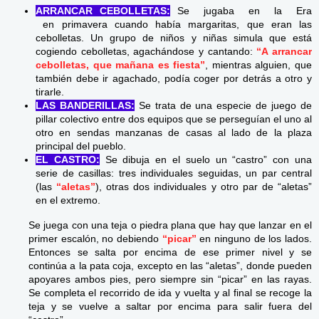
ARRANCAR CEBOLLETAS:
Se jugaba en la Era
en primavera cuando había margaritas, que eran las
cebolletas. Un grupo de niños y niñas simula que está
cogiendo cebolletas, agachándose y cantando:
“A arrancar
cebolletas, que mañana es fiesta”
, mientras alguien, que
también debe ir agachado, podía coger por detrás a otro y
tirarle.
LAS BANDERILLAS:
Se trata de una especie de juego de
pillar colectivo entre dos equipos que se perseguían el uno al
otro en sendas manzanas de casas al lado de la plaza
principal del pueblo.
EL CASTRO:
Se dibuja en el suelo un “castro” con una
serie de casillas: tres individuales seguidas, un par central
(las
“aletas”
), otras dos individuales y otro par de “aletas”
en el extremo.
Se juega con una teja o piedra plana que hay que lanzar en el
primer escalón, no debiendo
“picar”
en ninguno de los lados.
Entonces se salta por encima de ese primer nivel y se
continúa a la pata coja, excepto en las “aletas”, donde pueden
apoyares ambos pies, pero siempre sin “picar” en las rayas.
Se completa el recorrido de ida y vuelta y al final se recoge la
teja y se vuelve a saltar por encima para salir fuera del