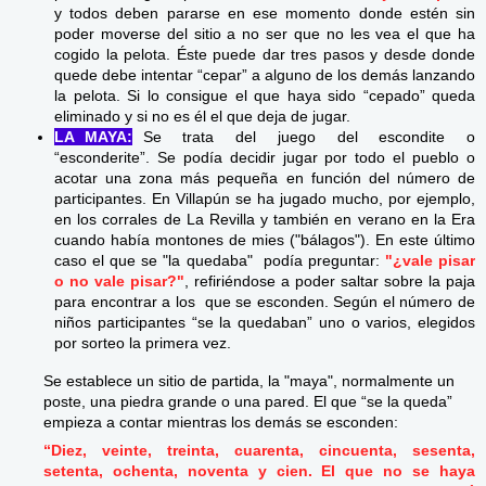
y todos deben pararse en ese momento donde estén sin
poder moverse del sitio a no ser que no les vea el que ha
cogido la pelota. Éste puede dar tres pasos y desde donde
quede debe intentar “cepar” a alguno de los demás lanzando
la pelota. Si lo consigue el que haya sido “cepado” queda
eliminado y si no es él el que deja de jugar.
LA MAYA:
Se trata del juego del escondite o
“esconderite”. Se podía decidir jugar por todo el pueblo o
acotar una zona más pequeña en función del número de
participantes. En Villapún se ha jugado mucho, por ejemplo,
en los corrales de La Revilla y también en verano en la Era
cuando había montones de mies ("bálagos"). En este último
caso el que se "la quedaba" podía preguntar:
"¿vale pisar
o no vale pisar?"
, refiriéndose a poder saltar sobre la paja
para encontrar a los que se esconden. Según el número de
niños participantes “se la quedaban” uno o varios, elegidos
por sorteo la primera vez.
Se establece un sitio de partida, la "maya", normalmente un
poste, una piedra grande o una pared. El que “se la queda”
empieza a contar mientras los demás se esconden:
“Diez, veinte, treinta, cuarenta, cincuenta, sesenta,
setenta, ochenta, noventa y cien. El que no se haya