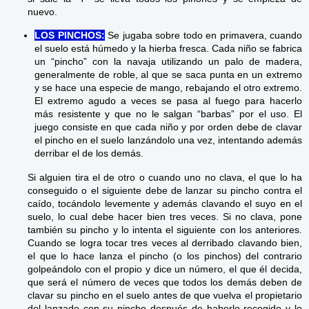
nuevo.
LOS PINCHOS:
Se jugaba sobre todo en primavera, cuando
el suelo está húmedo y la hierba fresca. Cada niño se fabrica
un “pincho” con la navaja utilizando un palo de madera,
generalmente de roble, al que se saca punta en un extremo
y se hace una especie de mango, rebajando el otro extremo.
El extremo agudo a veces se pasa al fuego para hacerlo
más resistente y que no le salgan “barbas” por el uso. El
juego consiste en que cada niño y por orden debe de clavar
el pincho en el suelo lanzándolo una vez, intentando además
derribar el de los demás.
Si alguien tira el de otro o cuando uno no clava, el que lo ha
conseguido o el siguiente debe de lanzar su pincho contra el
caído, tocándolo levemente y además clavando el suyo en el
suelo, lo cual debe hacer bien tres veces. Si no clava, pone
también su pincho y lo intenta el siguiente con los anteriores.
Cuando se logra tocar tres veces al derribado clavando bien,
el que lo hace lanza el pincho (o los pinchos) del contrario
golpeándolo con el propio y dice un número, el que él decida,
que será el número de veces que todos los demás deben de
clavar su pincho en el suelo antes de que vuelva el propietario
del lanzado con su pincho después de haberlo recogido y lo