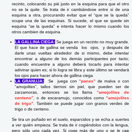
recinto, colocando su pié justo en la esquina para que el otro
no se la quite. Se trata de ir cambiándose entre si de una
esquina a otra, procurando evitar que el “que se la queda”
ocupe una de las esquinas. Si sucede, el que se quede sin
esquina “se la queda” e intenta hacer lo mismo cuando los
otros cambien de esquina.
LA GALLINA CIEGA:
Se juega en un recinto no muy grande.
El que hace de gallina se venda los ojos, y después de
darle unas vueltas alrededor de si mismo, debe intentar
encontrar a alguno de los demás participantes por tacto;
cuando encuentre a alguno deberá tocarlo para intentar
adivinar quien es; si lo logra se libra y este último se vendará
los ojos para hacer ahora de gallina ciega.
LA GRANUJA:
Se juega con
“panes”
de malva o con
“amojolites”, tallos tiernos sin piel, que pueden ser de
zarzamoras, entonces se los llama
“amojolites de
centeno”
, o de escaramujo, conocidos como
“amojolites
de trigo”
. También se puede jugar con granos verdes de
trigo o de centeno.
Se tira un puñado en el suelo, esparcidos y se echa a suertes
a ver quién empieza. Se trata de ir cogiéndolos con la lengua,
pero sólo uno cada vez. Si coge más de uno o se le cae