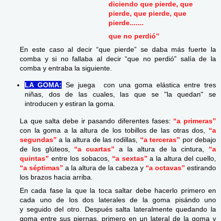
diciendo que pierde, que
pierde, que pierde, que
pierde.......
que no perdió”
En este caso al decir “que pierde” se daba más fuerte la
comba y si no fallaba al decir “que no perdió” salía de la
comba y entraba la siguiente.
LA GOMA:
Se juega con una goma elástica entre tres
niñas, dos de las cuales, las que se "la quedan" se
introducen y estiran la goma.
La que salta debe ir pasando diferentes fases:
“a primeras”
con la goma a la altura de los tobillos de las otras dos,
“a
segundas”
a la altura de las rodillas,
“a terceras”
por debajo
de los glúteos,
“a cuartas”
a la altura de la cintura,
“a
quintas”
entre los sobacos,
“a sextas”
a la altura del cuello,
“a séptimas”
a la altura de la cabeza y
“a octavas”
estirando
los brazos hacia arriba.
En cada fase la que la toca saltar debe hacerlo primero en
cada uno de los dos laterales de la goma pisándo uno
y seguido del otro. Después salta lateralmente quedando la
goma entre sus piernas, primero en un lateral de la goma y