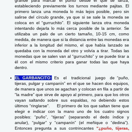
grande para marcar el punto desde el que se lanza,
estableciendo previamente los turnos mediante pajitas. El
primero lanza una moneda lo más lejos posible, pero sin
salirse del círculo grande, ya que si se sale la moneda se
coloca en el “gurruchito”. El siguiente lanza otra moneda
intentando dejarla lo más cerca posible de la anterior. Se
utilizaba un palo de un cierto tamaño, 10-15 cm, como
medida, de manera que si la distancia entre las monedas era
inferior a la longitud del mismo, el que había lanzado se
quedaba con la moneda del otro y volvía a tirar. Todas las
monedas que se salen van al “gurruchito” y se puede tirar a
él con el mismo criterio para ganar todas las que haya
dentro.
EL GARBANCITO:
Es el tradicional juego de “puño,
tijeras, pulgar y campanín” en el que se hacen dos equipos,
de manera que unos se agachan y colocan en fila a partir de
“la madre” que sirve de apoyo al primero, para que los otros
vayan saltando sobre sus espaldas, no debiendo estos
últimos “ringlarse”. El primero de los que saltan tiene que
elegir e indicar con la mano uno de los cuatro signos
posibles: “puño”, “tijeras” (separando el dedo índice y
anular), “pulgar” y “campanín” (el meñique o “dedina”).
Entonces pregunta a sus contrincantes
“¿puño, tijeras,