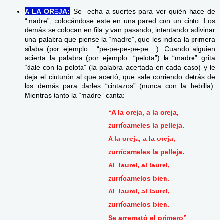
A LA OREJA:
Se echa a suertes para ver quién hace de
“madre”, colocándose este en una pared con un cinto. Los
demás se colocan en fila y van pasando, intentando adivinar
una palabra que piense la “madre”, que les indica la primera
sílaba (por ejemplo : “pe-pe-pe-pe-pe....). Cuando alguien
acierta la palabra (por ejemplo: “pelota”) la “madre” grita
“dale con la pelota” (la palabra acertada en cada caso) y le
deja el cinturón al que acertó, que sale corriendo detrás de
los demás para darles “cintazos” (nunca con la hebilla).
Mientras tanto la “madre” canta:
“A la oreja, a la oreja,
zurrícameles la pelleja.
A la oreja, a la oreja,
zurrícameles la pelleja.
Al laurel, al laurel,
zurrícamelos bien.
Al laurel, al laurel,
zurrícamelos bien.
Se arremató el primero”