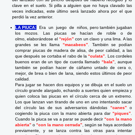
clave en el suelo. Si pilla a alguien que no haya clavado las
veces indicadas, este último será lanzado ahora por el que
perdió la vez anterior.
LA PIUCA:
Era un juego de niños, pero también jugaban
los mozos. Las piucas se hacían de roble o de
olmo, elaborándose el
“rejón”
con un clavo y una lima. A las
grandes se les llama
“macabeos”
. También se podían
comprar piucas de madera de alisa, de peor calidad, a las
que después se cortaba el rabo de la
“culata”
. Los cordeles
buenos eran de un tipo de cuerda llamado
“bala”
, aunque
también se podían hacer de cáñamo untado de cera o,
mejor, de brea o bien de lana, siendo estos últimos de peor
calidad.
Para jugar se hacen dos equipos y se dibuja en el suelo un
círculo grande alargado, echando a suertes quien empieza y
quien coloca las piucas en el círculo cerca de un extremo.
Los que lanzan van tirando de uno en uno intentando sacar
del círculo las de sus adversarios dándolas
“canes”
o
cogiendo la piuca con la mano abierta para dar
“piques”
.
Cuando la piuca se va a parar se puede decir
“con la mano
abierta”
o
“con la mano cerrada”
, según se haya acordado
previamente, y se lanza contra las otras para intentar