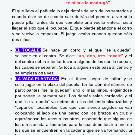
te pilla a la madrugá”
El que lleva el pañuelo lo deja detrás de uno de los sentados y
cuando éste se de cuanta sale detrás del primero a ver si lo
puede pillar antes de que complete una vuelta entera hasta
llegar al sitio que él ocupaba. El que pierde abandona el corro
y se vuelve a empezar. El juego acaba cuando quedan sólo
dos niños.
EL TOCALÉ:
Se hace un corro y el que “se la queda”
se pone en el centro. Se dice:
“un, dos, tres, tocalé”
y el
del centro debía intentar tocar a alguno de los que le rodean,
los cuales se separan. Si toca a alguien éste pasa al centro y
se empieza otra vez.
LA VACA PLANTADA:
Es el típico juego de pillar y se
solía jugar en la plaza del pueblo. En función del número de
participantes “se la quedan” uno o más niños, eligiéndose
por sorteo la primera vez. Los demás salen corriendo y el
que “se la queda” va detrás de ellos debiendo alcanzarlos y
“ceparlos” tocándolos. Los que van siendo cogidos se van
colocando al lado de una pared con los brazos en cruz y
agarrándose los unos a los otros, esperando que alguno de
los otros acuda a liberarlos para lo cual debe tocar a uno de
los que se encuentren en la cadena que se va formando. Si