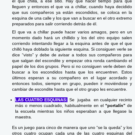
el que chilla, a ese sitio. Hay que hacer tiempo para que
lleguen y entonces el que va a chillar, cuando haya decidido
que sus compañeros ya están escondidos, se coloca en la
esquina de una calle y los que van a buscar en el otro extremo
preparados para salir corriendo detrás de él.
El que va a chillar puede hacer varios amagos, pero en un
momento dado hará un chillido y los del otro equipo salen
corriendo intentando llegar a la esquina antes de que el que
chilló haya doblado la siguiente esquina. Si consiguen verle se
dice “visto” y debe de avisar a todos sus compañeros para
que salgan del escondite y empezar otra ronda cambiando el
papel de los dos grupos. Pero si no consiguen verle deben de
buscar a los escondidos hasta que los encuentren. Estos
últimos esperan a su compañero en el lugar acordado y
entonces todos, siempre en grupo, pueden ir moviéndose y
cambiar de escondite hasta que el otro grupo les encuentre.
LAS CUATRO ESQUINAS:
Se jugaba en cualquier recinto
más o menos cuadrado, habitualmente en el
“portalín”
de
la escuela mientras los niños esperaban a que llegase la
maestra.
Es un juego para cinco de manera que uno “se la queda” y los
otros cuatro ocupan cada una de las cuatro esquinas del