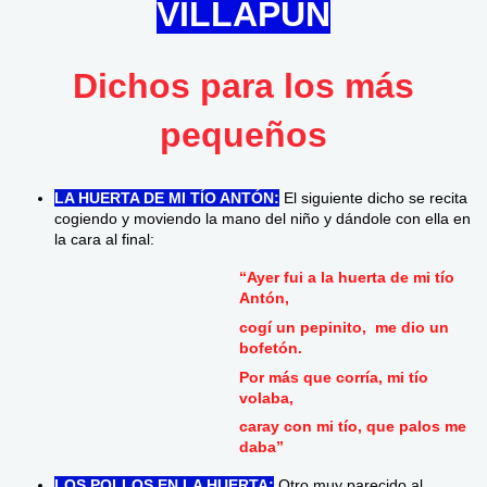
VILLAPÚN
Dichos para los más
pequeños
LA HUERTA DE MI TÍO ANTÓN:
El siguiente dicho se recita
cogiendo y moviendo la mano del niño y dándole con ella en
la cara al final:
“Ayer fui a la huerta de mi tío
Antón,
cogí un pepinito, me dio un
bofetón.
Por más que corría, mi tío
volaba,
caray con mi tío, que palos me
daba”
LOS POLLOS EN LA HUERTA:
Otro muy parecido al