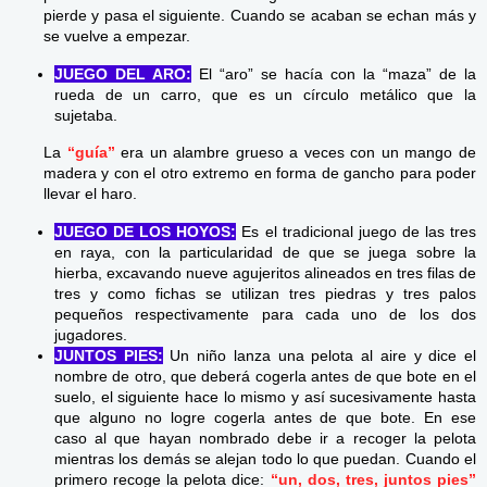
pierde y pasa el siguiente. Cuando se acaban se echan más y
se vuelve a empezar.
JUEGO DEL ARO:
El “aro” se hacía con la “maza” de la
rueda de un carro, que es un círculo metálico que la
sujetaba.
La
“guía”
era un alambre grueso a veces con un mango de
madera y con el otro extremo en forma de gancho para poder
llevar el haro.
JUEGO DE LOS HOYOS:
Es el tradicional juego de las tres
en raya, con la particularidad de que se juega sobre la
hierba, excavando nueve agujeritos alineados en tres filas de
tres y como fichas se utilizan tres piedras y tres palos
pequeños respectivamente para cada uno de los dos
jugadores.
JUNTOS PIES:
Un niño lanza una pelota al aire y dice el
nombre de otro, que deberá cogerla antes de que bote en el
suelo, el siguiente hace lo mismo y así sucesivamente hasta
que alguno no logre cogerla antes de que bote. En ese
caso al que hayan nombrado debe ir a recoger la pelota
mientras los demás se alejan todo lo que puedan. Cuando el
primero recoge la pelota dice:
“un, dos, tres, juntos pies”