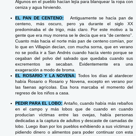
Algunos en el pueblo hacían lejía para blanquear la ropa con
ceniza y agua hirviendo.
EL PAN DE CENTENO:
Antiguamente se hacía pan de
centeno, más oscuro, pero ya durante el siglo XX
predominaba el de trigo, más claro. Por este motivo a la
gente que era muy morena se le decía que era “de centeno”.
Cuanto más hacia el norte más pan de centeno comían, por
lo que en Villapún decían, con mucha sorna, que en verano
no se podía ir a San Andrés cuando hacía viento porque se
cegaban del polvo del salvado que quedaba cuando sus
excrementos se secaban. Evidentemente era una
exageración a modo de broma.
EL ROSARIO Y LA NOVENA:
Todos los días al atardecer
había Rosario o Rosario y Novena, excepto en verano por
las faenas agrícolas. Esa hora marcaba el momento del
regreso de los niños a casa.
PEDIR PARA EL LOBO:
Antaño, cuando había más rebaños
en el campo y más lobos que de cuando en cuando
producían víctimas entre las ovejas, había personas
dedicadas a la captura de adultos y descaste de camadas de
lobo. Luego iban por los pueblos exhibiendo a sus víctimas y
pidiendo dinero o alimentos para poder continuar con esta