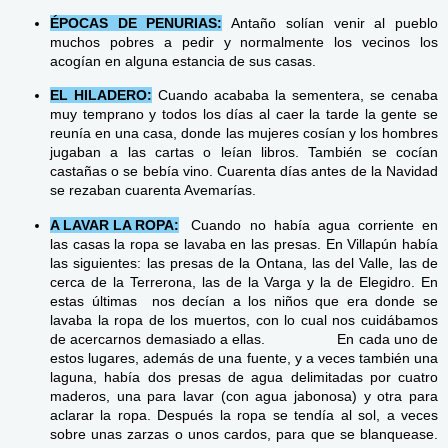
ÉPOCAS DE PENURIAS:
Antaño solían venir al pueblo
muchos pobres a pedir y normalmente los vecinos los
acogían en alguna estancia de sus casas.
EL HILADERO:
Cuando acababa la sementera, se cenaba
muy temprano y todos los días al caer la tarde la gente se
reunía en una casa, donde las mujeres cosían y los hombres
jugaban a las cartas o leían libros. También se cocían
castañas o se bebía vino. Cuarenta días antes de la Navidad
se rezaban cuarenta Avemarías.
A LAVAR LA ROPA:
Cuando no había agua corriente en
las casas la ropa se lavaba en las presas. En Villapún había
las siguientes: las presas de la Ontana, las del Valle, las de
cerca de la Terrerona, las de la Varga y la de Elegidro. En
estas últimas nos decían a los niños que era donde se
lavaba la ropa de los muertos, con lo cual nos cuidábamos
de acercarnos demasiado a ellas. En cada uno de
estos lugares, además de una fuente, y a veces también una
laguna, había dos presas de agua delimitadas por cuatro
maderos, una para lavar (con agua jabonosa) y otra para
aclarar la ropa. Después la ropa se tendía al sol, a veces
sobre unas zarzas o unos cardos, para que se blanquease.